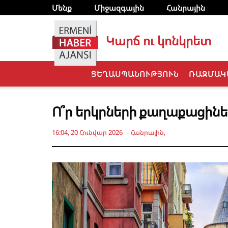
Մենք
Միջազգային
Հանրային
Կարճ ու կոնկրետ
ՑԵՂԱՍՊԱՆՈՒԹՅՈՒՆ
ՌԱԶՄԱԿ
Ո՞ր երկրների քաղաքացինե
16:04, 20 Հունվար 2026
-
Հանրային
,