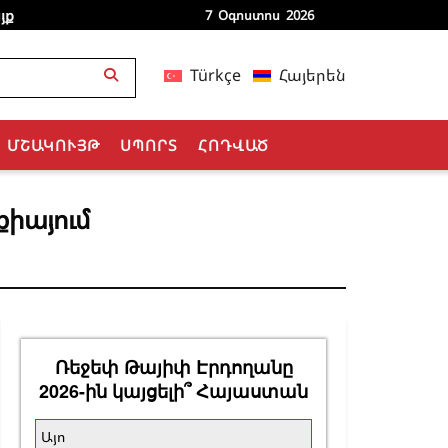
յք
7 Օգոստոս 2026
Türkçe
Հայերեն
ՄՇԱԿՈՒՅԹ
ՍՊՈՐՏ
ՀՈԴՎԱԾ
քիայում
Ռեջեփ Թայիփ Էրդողանը
2026-ին կայցելի՞ Հայաստան
Այո