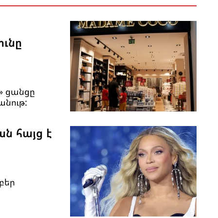
ունը
» ցանցը
անութ:
ան հայց է
բեր