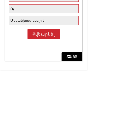
Ոչ
Անկանխատեսելի է
68