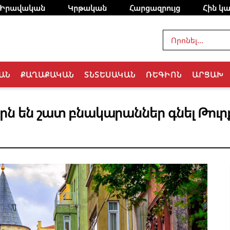
Իրավական
Կրթական
Հարցազրույց
Հին կա
ԱՆ
ՔԱՂԱՔԱԿԱՆ
ՏՆՏԵՍԱԿԱՆ
ՌԵԳԻՈՆ
ԱՐՑԱԽ
րն են շատ բնակարաններ գնել Թուր