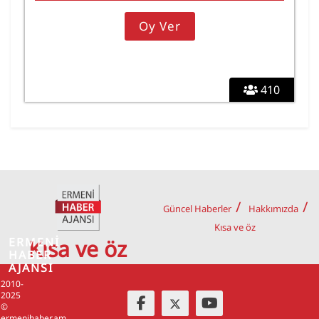
410
Güncel Haberler
Hakkımızda
Kısa ve öz
ERMENİ
Kısa ve öz
HABER
AJANSI
2010-
2025
©
ermenihaber.am