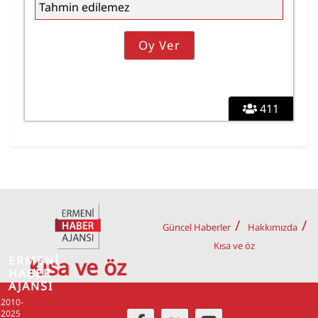
Tahmin edilemez
411
Güncel Haberler
Hakkımızda
Kısa ve öz
ERMENİ
Kısa ve öz
HABER
AJANSI
2010-
2025