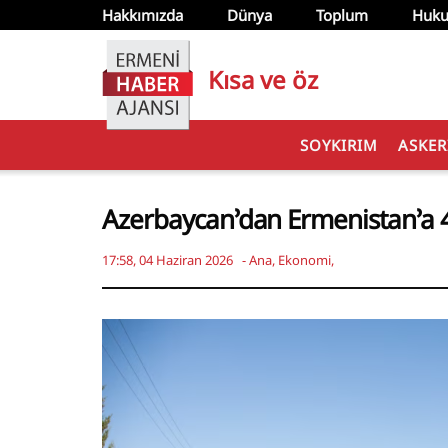
Hakkımızda
Dünya
Toplum
Huku
Kısa ve öz
SOYKIRIM
ASKER
Azerbaycan’dan Ermenistan’a 42
17:58, 04 Haziran 2026
-
Ana
,
Ekonomi
,