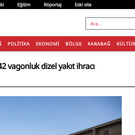
ki
Eğitim
Röportaj
Eski site
I
POLITIKA
EKONOMI
BÖLGE
KARABAĞ
KÜLTÜ
 vagonluk dizel yakıt ihracı