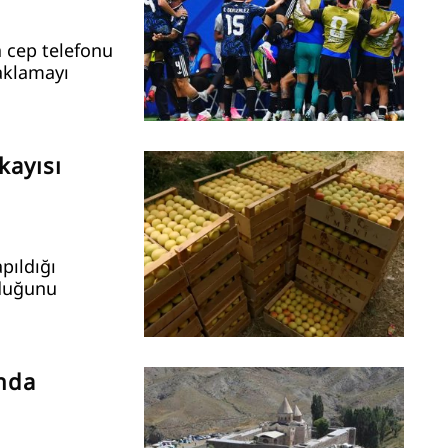
a cep telefonu
saklamayı
kayısı
pıldığı
lduğunu
’nda