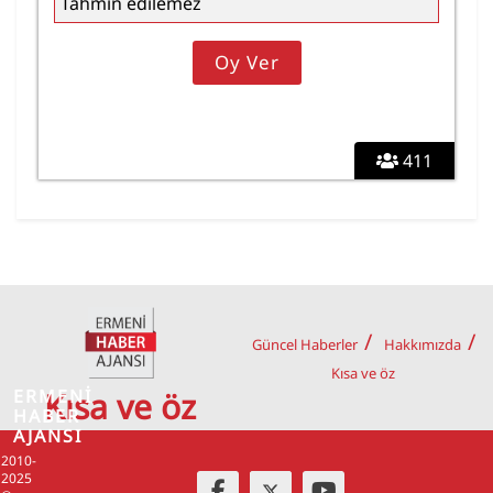
Tahmin edilemez
411
Güncel Haberler
Hakkımızda
Kısa ve öz
ERMENİ
Kısa ve öz
HABER
AJANSI
2010-
2025