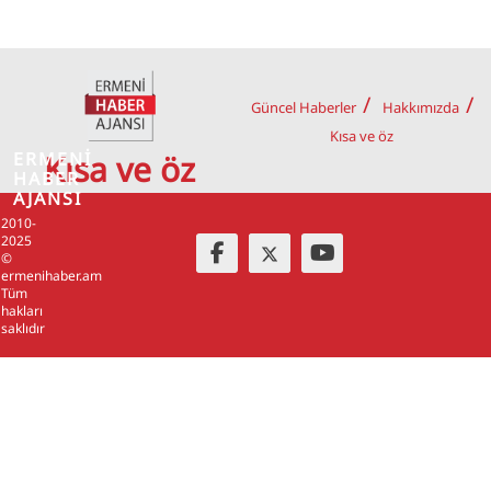
Güncel Haberler
Hakkımızda
Kısa ve öz
ERMENİ
Kısa ve öz
HABER
AJANSI
2010-
2025
©
ermenihaber.am
Tüm
hakları
saklıdır