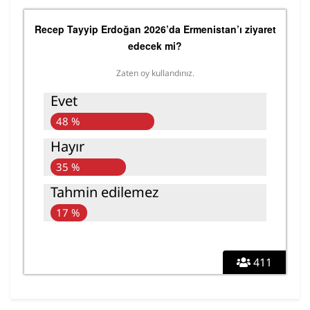
Recep Tayyip Erdoğan 2026’da Ermenistan’ı ziyaret
edecek mi?
Zaten oy kullandınız.
Evet
48 %
Hayır
35 %
Tahmin edilemez
17 %
411