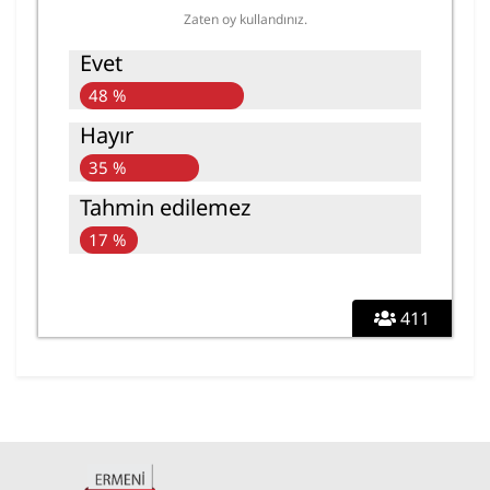
Zaten oy kullandınız.
Evet
48 %
Hayır
35 %
Tahmin edilemez
17 %
411