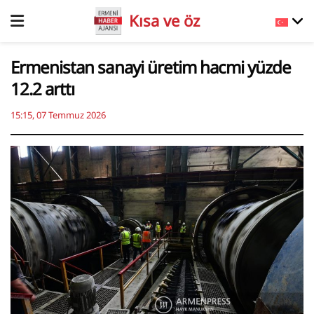
Kısa ve öz
Ermenistan sanayi üretim hacmi yüzde
12.2 arttı
15:15, 07 Temmuz 2026