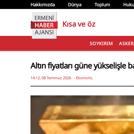
Hakkımızda
Dünya
Toplum
Huku
Kısa ve öz
SOYKIRIM
ASKER
Altın fiyatları güne yükselişle b
14:12, 08 Temmuz 2026
-
Ekonomi
,