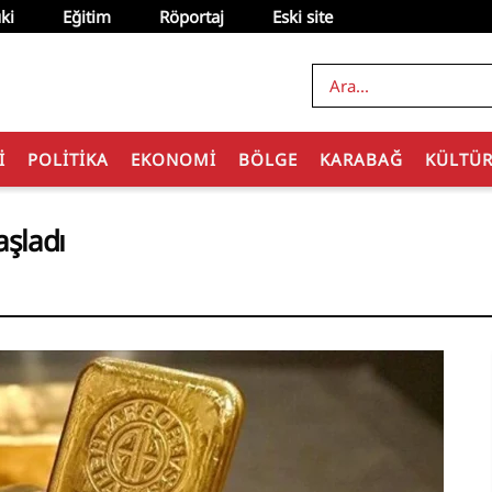
ki
Eğitim
Röportaj
Eski site
I
POLITIKA
EKONOMI
BÖLGE
KARABAĞ
KÜLTÜ
aşladı