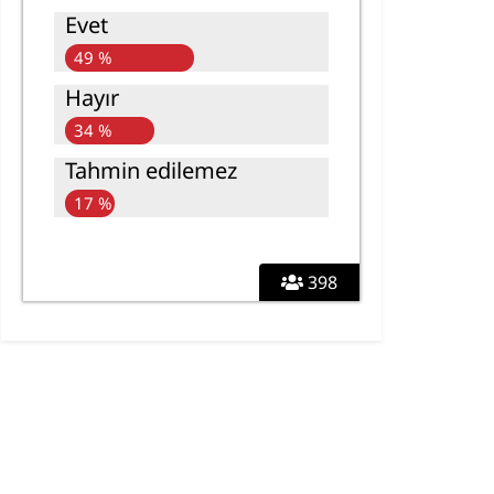
Evet
49 %
Hayır
34 %
Tahmin edilemez
17 %
398