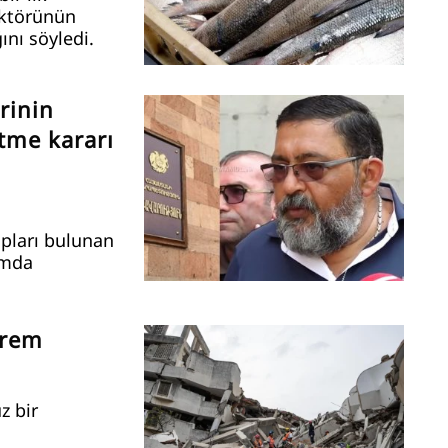
ektörünün
ını söyledi.
rinin
tme kararı
ıpları bulunan
umda
prem
z bir