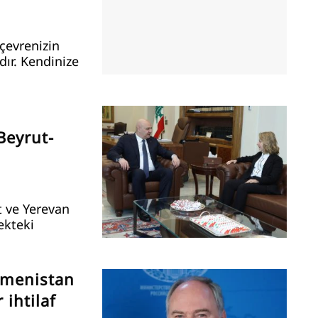
çevrenizin
ır. Kendinize
Beyrut-
t ve Yerevan
cekteki
rmenistan
 ihtilaf