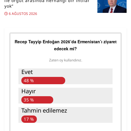
ile örgüt arasında herhangi bir ihtilaf
yok”
6 AĞUSTOS 2026
Recep Tayyip Erdoğan 2026’da Ermenistan’ı ziyaret
edecek mi?
Zaten oy kullandınız.
Evet
48 %
Hayır
35 %
Tahmin edilemez
17 %