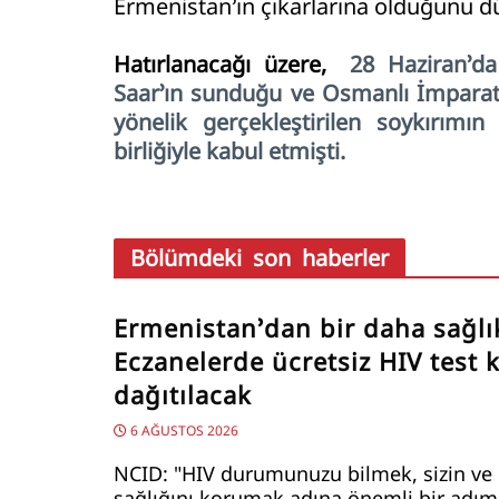
Ermenistan’ın çıkarlarına olduğunu d
Hatırlanacağı üzere,
28 Haziran’da
Saar’ın sunduğu ve Osmanlı İmpara
yönelik gerçekleştirilen soykırımı
birliğiyle kabul etmişti.
Bölümdeki son haberler
Ermenistan’dan bir daha sağlı
Eczanelerde ücretsiz HIV test ki
dağıtılacak
6 AĞUSTOS 2026
NCID: "HIV durumunuzu bilmek, sizin ve 
sağlığını korumak adına önemli bir adımd