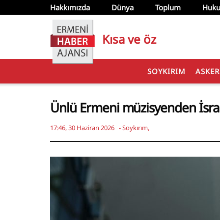
Hakkımızda
Dünya
Toplum
Huku
Kısa ve öz
SOYKIRIM
ASKER
Ünlü Ermeni müzisyenden İsrail’
17:46, 30 Haziran 2026
-
Soykırım
,