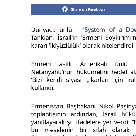
Share on Facebook
Dünyaca ünlü
”
System of a Do
Tankian, İsrail’in ‘Ermeni Soykırımı
kararı ‘ikiyüzlülük’ olarak nitelendirdi
Ermeni asıllı Amerikalı ünlü 
Netanyahu’nun hükümetini hedef alar
‘Bizi kendi siyasi çıkarları için ku
kullandı.
Ermenistan Başbakanı Nikol Paşinyan
toplantısının ardından, İsrail hük
yanıtlayarak şu ifadelere yer verdi:
“
bu meselenin bir silah olarak k