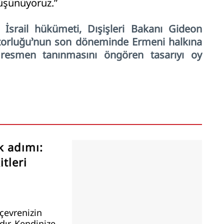
üşünüyoruz.”
 İsrail hükümeti, Dışişleri Bakanı Gideon
torluğu’nun son döneminde Ermeni halkına
n resmen tanınmasını öngören tasarıyı oy
k adımı:
tleri
çevrenizin
ır. Kendinize