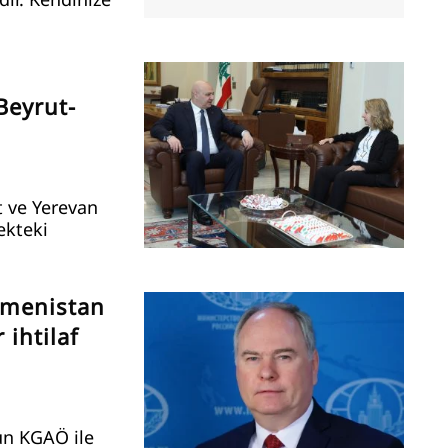
Beyrut-
t ve Yerevan
cekteki
rmenistan
 ihtilaf
un KGAÖ ile