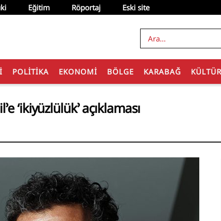
ki
Eğitim
Röportaj
Eski site
I
POLITIKA
EKONOMI
BÖLGE
KARABAĞ
KÜLTÜ
e ‘ikiyüzlülük’ açıklaması