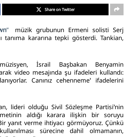
Share on Twitter
wn
”
müzik grubunun Ermeni solisti Serj
’nı tanıma kararına tepki gösterdi. Tankian,
.
müzisyen, İsrail Başbakan Benyamin
ak video mesajında şu ifadeleri kullandı:
llanıyorlar. Canınız cehenneme’ ifadelerini
, lideri olduğu Sivil Sözleşme Partisi’nin
ümetinin aldığı karara ilişkin bir soruyu
Bir yanıt verme ihtiyacı görmüyoruz. Çünkü
ullanılması sürecine dahil olmamanın,