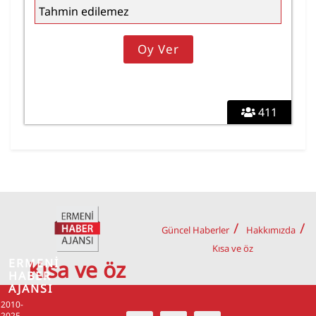
Tahmin edilemez
411
Güncel Haberler
Hakkımızda
Kısa ve öz
ERMENİ
Kısa ve öz
HABER
AJANSI
2010-
2025