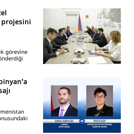
el
 projesini
ık görevine
önderdiği
binyan’a
ajı
Ermenistan
konusundaki