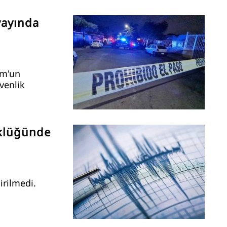
yayında
um'un
venlik
üklüğünde
irilmedi.