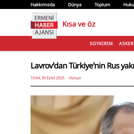
Hakkımızda
Dünya
Toplum
Huku
Kısa ve öz
SOYKIRIM
ASKER
Lavrov’dan Türkiye’nin Rus yak
10:04, 30 Eylül 2025
-
Dünya