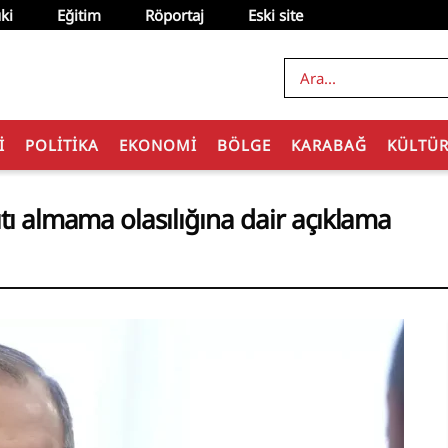
ki
Eğitim
Röportaj
Eski site
I
POLITIKA
EKONOMI
BÖLGE
KARABAĞ
KÜLTÜ
ıtı almama olasılığına dair açıklama