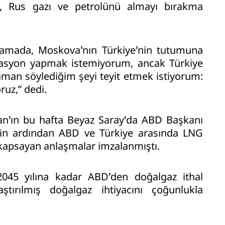
da, Rus gazı ve petrolünü almayı bırakma
lamada, Moskova’nın Türkiye’nin tutumuna
lasyon yapmak istemiyorum, ancak Türkiye
aman söylediğim şeyi teyit etmek istiyorum:
uz,” dedi.
n’ın bu hafta Beyaz Saray’da ABD Başkanı
in ardından ABD ve Türkiye arasında LNG
de kapsayan anlaşmalar imzalanmıştı.
2045 yılına kadar ABD’den doğalgaz ithal
ılaştırılmış doğalgaz ihtiyacını çoğunlukla