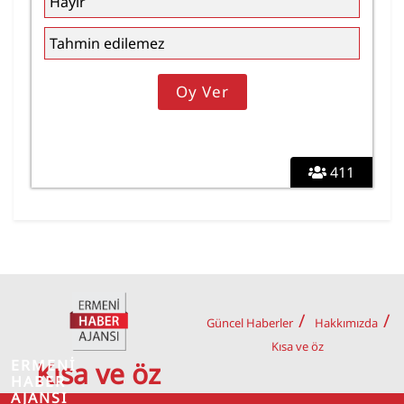
Hayır
Tahmin edilemez
411
Güncel Haberler
Hakkımızda
Kısa ve öz
ERMENİ
Kısa ve öz
HABER
AJANSI