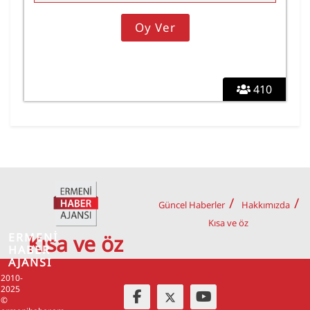
410
Güncel Haberler
Hakkımızda
Kısa ve öz
ERMENİ
Kısa ve öz
HABER
AJANSI
2010-
2025
©