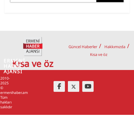
Güncel Haberler
Hakkımızda
Kısa ve öz
ERMENİ
Kısa ve öz
HABER
AJANSI
2010-
2025
©
ermenihaber.am
Tüm
hakları
saklıdır