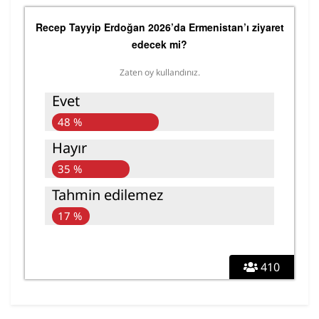
Recep Tayyip Erdoğan 2026’da Ermenistan’ı ziyaret
edecek mi?
Zaten oy kullandınız.
Evet
48 %
Hayır
35 %
Tahmin edilemez
17 %
410