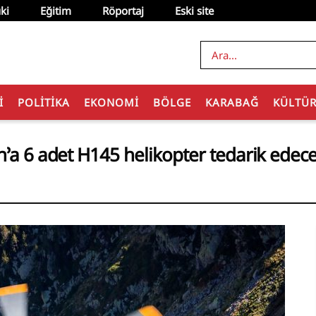
ki
Eğitim
Röportaj
Eski site
I
POLITIKA
EKONOMI
BÖLGE
KARABAĞ
KÜLTÜ
n’a 6 adet H145 helikopter tedarik edec