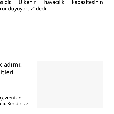
sidir. Ülkenin havacılık kapasitesinin
rur duyuyoruz” dedi.
k adımı:
tleri
çevrenizin
ır. Kendinize