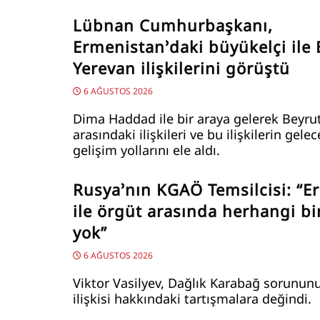
Lübnan Cumhurbaşkanı,
Ermenistan’daki büyükelçi ile 
Yerevan ilişkilerini görüştü
6 AĞUSTOS 2026
Dima Haddad ile bir araya gelerek Beyru
arasındaki ilişkileri ve bu ilişkilerin gele
gelişim yollarını ele aldı.
Rusya’nın KGAÖ Temsilcisi: “E
ile örgüt arasında herhangi bir
yok”
6 AĞUSTOS 2026
Viktor Vasilyev, Dağlık Karabağ sorunun
ilişkisi hakkındaki tartışmalara değindi.