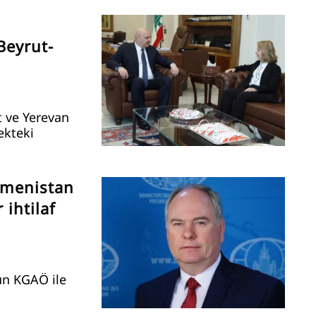
Beyrut-
t ve Yerevan
cekteki
rmenistan
 ihtilaf
un KGAÖ ile