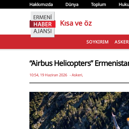
Hakkımızda
Dünya
Toplum
Huku
Kısa ve öz
SOYKIRIM
ASKER
“Airbus Helicopters” Ermenista
10:54, 19 Haziran 2026
-
Askeri
,