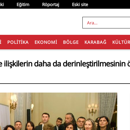
ki
Eğitim
Röportaj
Eski site
I
POLITIKA
EKONOMI
BÖLGE
KARABAĞ
KÜLTÜ
 ilişkilerin daha da derinleştirilmesinin