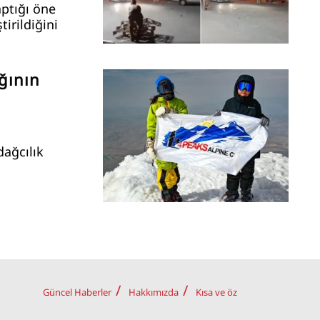
aptığı öne
tirildiğini
ğının
dağcılık
Güncel Haberler
Hakkımızda
Kısa ve öz