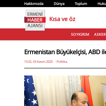
Hakkımızda
Dünya
Toplum
Huku
Kısa ve öz
SOYKIRIM
ASKER
Ermenistan Büyükelçisi, ABD ile
13:32, 03 Kasım 2025
-
Politika
,