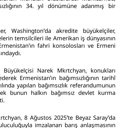
sızlığının 34. yıl dönümüne adanmış bir
ler, Washington’da akredite büyükelçiler,
lerin temsilcileri ile Amerikan iş dünyasının
 Ermenistan’ın fahri konsolosları ve Ermeni
sındaydı.
 Büyükelçisi Narek Mkrtchyan, konukları
ederek Ermenistan’ın bağımsızlığının tarihî
yılında yapılan bağımsızlık referandumunun
yerek bunun halkın bağımsız devlet kurma
i.
rtchyan, 8 Ağustos 2025’te Beyaz Saray’da
luculuğuyla imzalanan barış anlaşmasının