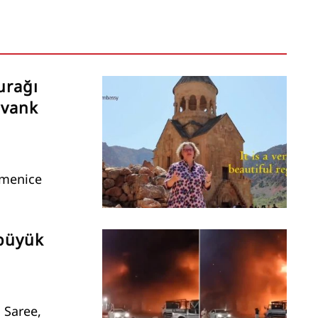
urağı
avank
rmenice
 büyük
 Saree,