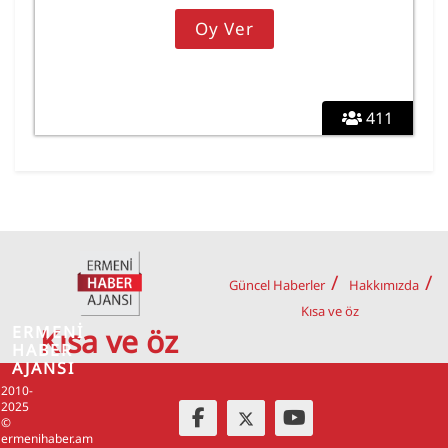
411
Güncel Haberler
Hakkımızda
Kısa ve öz
ERMENİ
Kısa ve öz
HABER
AJANSI
2010-
2025
©
ermenihaber.am