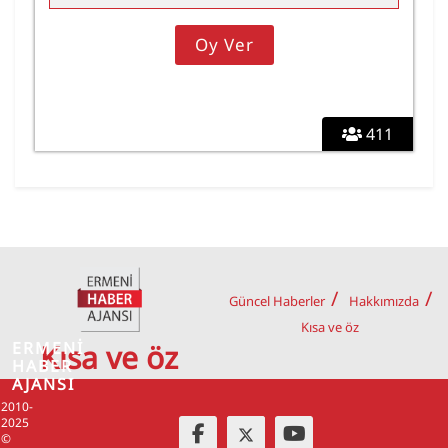
411
Güncel Haberler
Hakkımızda
Kısa ve öz
ERMENİ
Kısa ve öz
HABER
AJANSI
2010-
2025
©