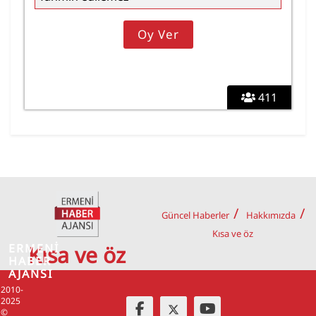
411
Güncel Haberler
Hakkımızda
Kısa ve öz
ERMENİ
Kısa ve öz
HABER
AJANSI
2010-
2025
©