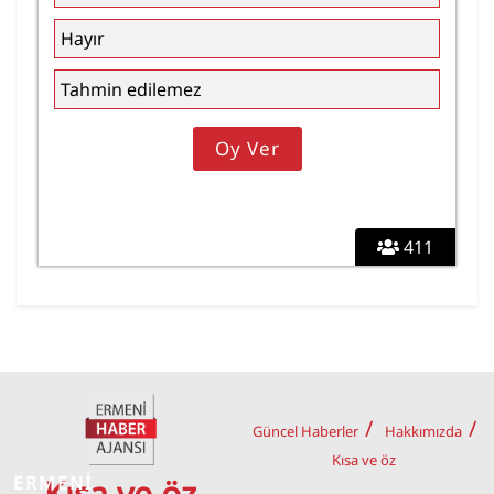
Hayır
Tahmin edilemez
411
Güncel Haberler
Hakkımızda
Kısa ve öz
ERMENİ
Kısa ve öz