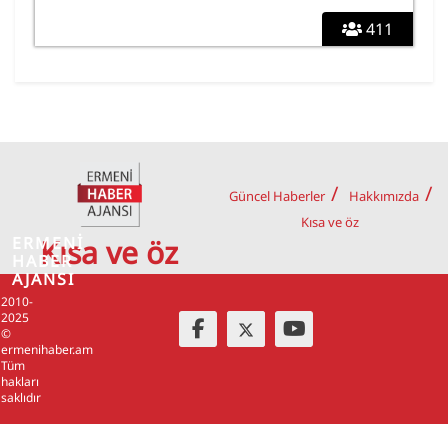
411
Güncel Haberler
Hakkımızda
Kısa ve öz
ERMENİ
Kısa ve öz
HABER
AJANSI
2010-
2025
©
ermenihaber.am
Tüm
hakları
saklıdır