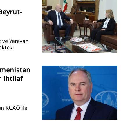
Beyrut-
t ve Yerevan
cekteki
rmenistan
 ihtilaf
un KGAÖ ile