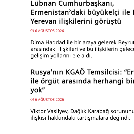
Lübnan Cumhurbaşkanı,
Ermenistan’daki büyükelçi ile 
Yerevan ilişkilerini görüştü
6 AĞUSTOS 2026
Dima Haddad ile bir araya gelerek Beyru
arasındaki ilişkileri ve bu ilişkilerin gele
gelişim yollarını ele aldı.
Rusya’nın KGAÖ Temsilcisi: “E
ile örgüt arasında herhangi bir
yok”
6 AĞUSTOS 2026
Viktor Vasilyev, Dağlık Karabağ sorunun
ilişkisi hakkındaki tartışmalara değindi.