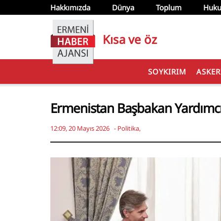
Hakkımızda
Dünya
Toplum
Huku
Kısa ve öz
SOYKIRIM
ASKER
Ermenistan Başbakan Yardımcısı
12:09, 20 Mayıs 2026
-
Politika
,