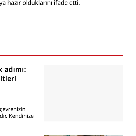
 hazır olduklarını ifade etti.
k adımı:
tleri
çevrenizin
ır. Kendinize