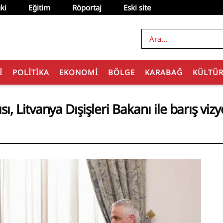
ki
Eğitim
Röportaj
Eski site
I
POLITIKA
EKONOMI
BÖLGE
KARABAĞ
KÜLTÜ
, Litvanya Dışişleri Bakanı ile barış vi