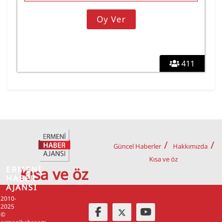
411
Güncel Haberler
Hakkımızda
Kısa ve öz
ERMENİ
Kısa ve öz
HABER
AJANSI
2010-
2025
©