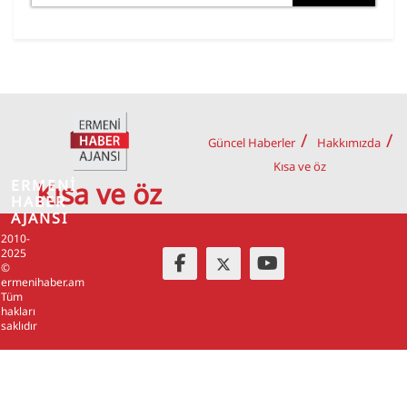
Güncel Haberler
Hakkımızda
Kısa ve öz
ERMENİ
Kısa ve öz
HABER
AJANSI
2010-
2025
©
ermenihaber.am
Tüm
hakları
saklıdır