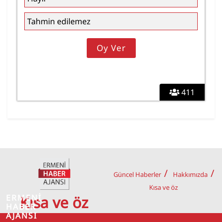
Tahmin edilemez
411
Güncel Haberler
Hakkımızda
Kısa ve öz
ERMENİ
Kısa ve öz
HABER
AJANSI