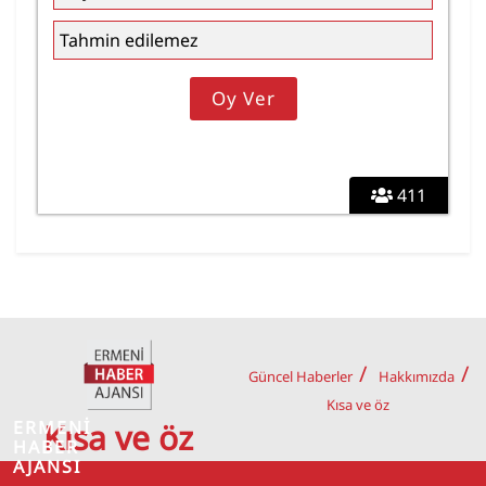
Tahmin edilemez
411
Güncel Haberler
Hakkımızda
Kısa ve öz
ERMENİ
Kısa ve öz
HABER
AJANSI