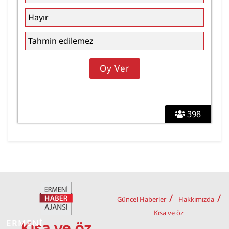
Hayır
Tahmin edilemez
398
Güncel Haberler
Hakkımızda
Kısa ve öz
ERMENİ
Kısa ve öz