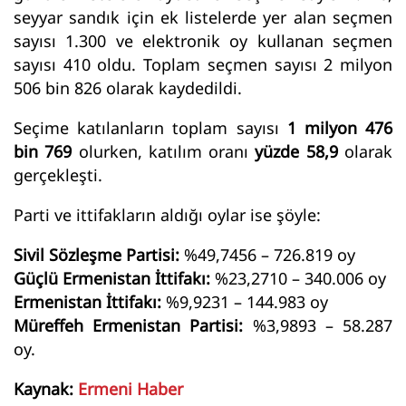
seyyar sandık için ek listelerde yer alan seçmen
sayısı 1.300 ve elektronik oy kullanan seçmen
sayısı 410 oldu. Toplam seçmen sayısı 2 milyon
506 bin 826 olarak kaydedildi.
Seçime katılanların toplam sayısı
1 milyon 476
bin 769
olurken, katılım oranı
yüzde 58,9
olarak
gerçekleşti.
Parti ve ittifakların aldığı oylar ise şöyle:
Sivil Sözleşme Partisi:
%49,7456 – 726.819 oy
Güçlü Ermenistan İttifakı:
%23,2710 – 340.006 oy
Ermenistan İttifakı:
%9,9231 – 144.983 oy
Müreffeh Ermenistan Partisi:
%3,9893 – 58.287
oy.
Kaynak:
Ermeni Haber