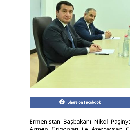
Share on Facebook
Ermenistan Başbakanı Nikol Paşinya
Armen Grigoryan ile Azerbaycan C