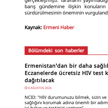
gerçekleşmişti. Tarafların yayımlad
barış gündemine ilişkin konuların 
sürdürülmesinin öneminin vurgulandığı
Kaynak:
Ermeni Haber
Bölümdeki son haberler
Ermenistan’dan bir daha sağlı
Eczanelerde ücretsiz HIV test ki
dağıtılacak
6 AĞUSTOS 2026
NCID: "HIV durumunuzu bilmek, sizin ve 
sağlığını korumak adına önemli bir adımd
iyi bakın ve testinizi yaptırın"