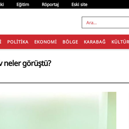
ki
Eğitim
Röportaj
Eski site
I
POLITIKA
EKONOMI
BÖLGE
KARABAĞ
KÜLTÜ
v neler görüştü?