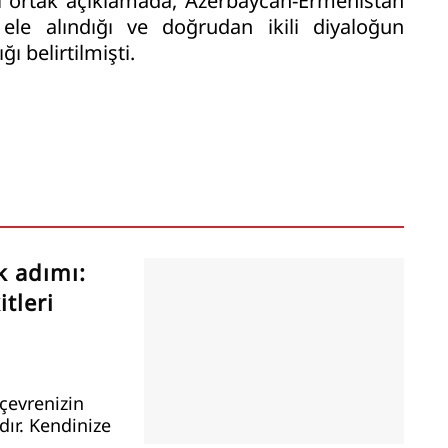
ığı ortak açıklamada, Azerbaycan-Ermenistan
ele alındığı ve doğrudan ikili diyaloğun
 belirtilmişti.
k adımı:
tleri
çevrenizin
ır. Kendinize