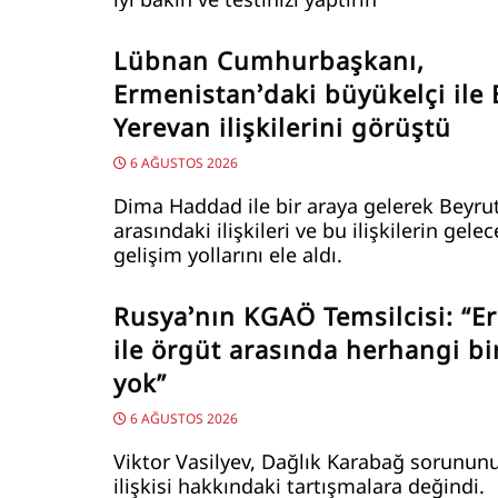
Lübnan Cumhurbaşkanı,
Ermenistan’daki büyükelçi ile 
Yerevan ilişkilerini görüştü
6 AĞUSTOS 2026
Dima Haddad ile bir araya gelerek Beyru
arasındaki ilişkileri ve bu ilişkilerin gele
gelişim yollarını ele aldı.
Rusya’nın KGAÖ Temsilcisi: “E
ile örgüt arasında herhangi bir
yok”
6 AĞUSTOS 2026
Viktor Vasilyev, Dağlık Karabağ sorunun
ilişkisi hakkındaki tartışmalara değindi.