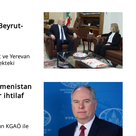
Beyrut-
t ve Yerevan
cekteki
rmenistan
 ihtilaf
un KGAÖ ile