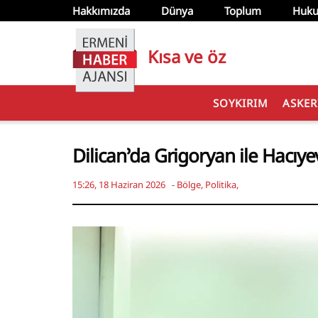
Hakkımızda
Dünya
Toplum
Huku
Kısa ve öz
SOYKIRIM
ASKER
Dilican’da Grigoryan ile Hacıye
15:26, 18 Haziran 2026
-
Bölge
,
Politika
,