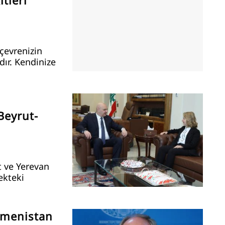
tleri
çevrenizin
ır. Kendinize
Beyrut-
t ve Yerevan
cekteki
rmenistan