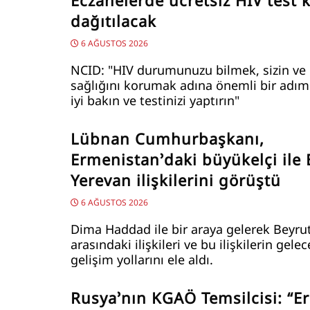
Eczanelerde ücretsiz HIV test ki
dağıtılacak
6 AĞUSTOS 2026
NCID: "HIV durumunuzu bilmek, sizin ve 
sağlığını korumak adına önemli bir adımd
iyi bakın ve testinizi yaptırın"
Lübnan Cumhurbaşkanı,
Ermenistan’daki büyükelçi ile 
Yerevan ilişkilerini görüştü
6 AĞUSTOS 2026
Dima Haddad ile bir araya gelerek Beyru
arasındaki ilişkileri ve bu ilişkilerin gele
gelişim yollarını ele aldı.
Rusya’nın KGAÖ Temsilcisi: “E