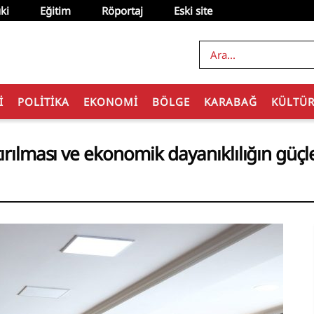
ki
Eğitim
Röportaj
Eski site
I
POLITIKA
EKONOMI
BÖLGE
KARABAĞ
KÜLTÜ
tırılması ve ekonomik dayanıklılığın güçl