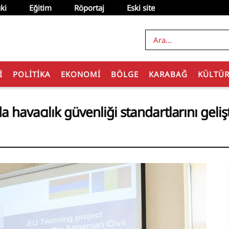
ki
Eğitim
Röportaj
Eski site
I
POLITIKA
EKONOMI
BÖLGE
KARABAĞ
KÜLTÜ
a havacılık güvenliği standartlarını geliş