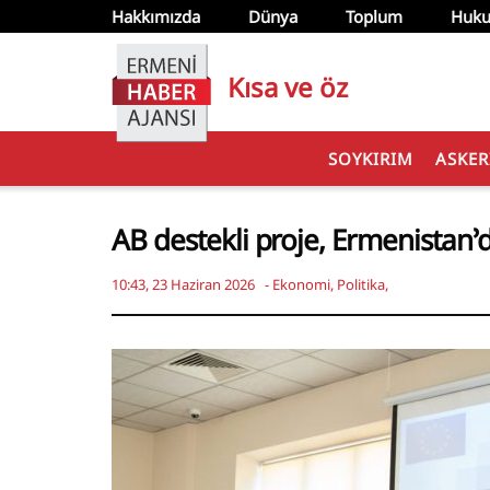
Hakkımızda
Dünya
Toplum
Huku
Kısa ve öz
SOYKIRIM
ASKER
AB destekli proje, Ermenistan’d
10:43, 23 Haziran 2026
-
Ekonomi
,
Politika
,