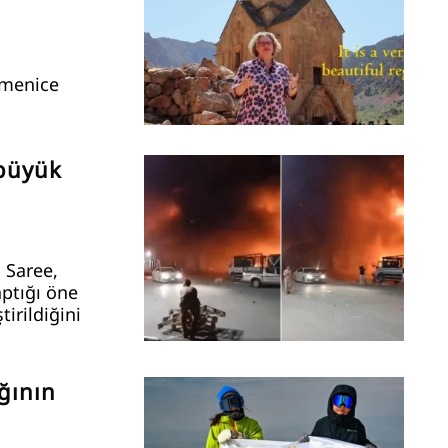
rmenice
 büyük
 Saree,
aptığı öne
tirildiğini
ğının