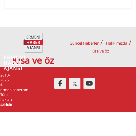
Güncel Haberler
Hakkımızda
Kısa ve öz
ERMENİ
Kısa ve öz
HABER
AJANSI
2010-
2025
©
ermenihaber.am
Tüm
hakları
saklıdır