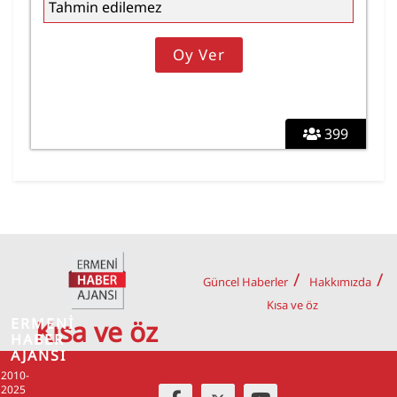
Tahmin edilemez
399
Güncel Haberler
Hakkımızda
Kısa ve öz
ERMENİ
Kısa ve öz
HABER
AJANSI
2010-
2025