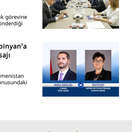
ık görevine
önderdiği
binyan’a
ajı
Ermenistan
konusundaki