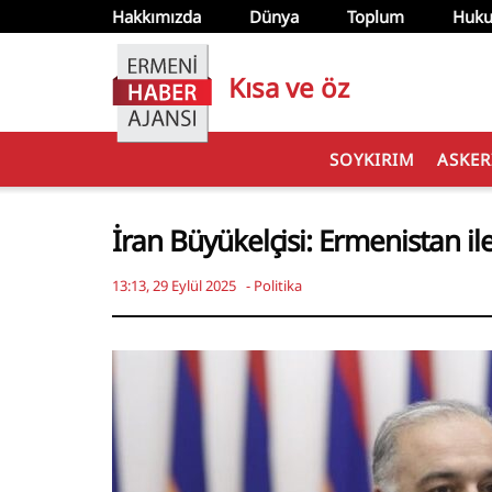
Hakkımızda
Dünya
Toplum
Huku
Kısa ve öz
SOYKIRIM
ASKER
İran Büyükelçisi: Ermenistan ile
13:13, 29 Eylül 2025
-
Politika