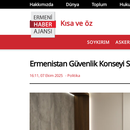
Hakkımızda
Dünya
Toplum
Huku
Kısa ve öz
SOYKIRIM
ASKER
Ermenistan Güvenlik Konseyi Sek
16:11, 07 Ekim 2025
-
Politika