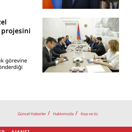
el
 projesini
ık görevine
önderdiği
Güncel Haberler
Hakkımızda
Kısa ve öz