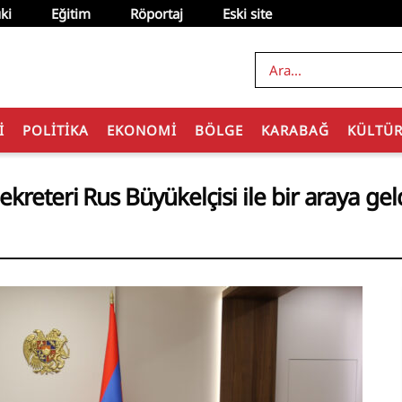
ki
Eğitim
Röportaj
Eski site
I
POLITIKA
EKONOMI
BÖLGE
KARABAĞ
KÜLTÜ
reteri Rus Büyükelçisi ile bir araya gel