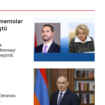
mentolar
ştü
a
 Konseyi
eştirdi.
lerarası
.