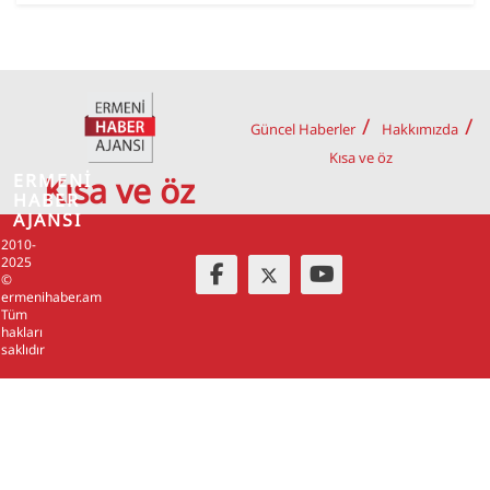
Güncel Haberler
Hakkımızda
Kısa ve öz
ERMENİ
Kısa ve öz
HABER
AJANSI
2010-
2025
©
ermenihaber.am
Tüm
hakları
saklıdır