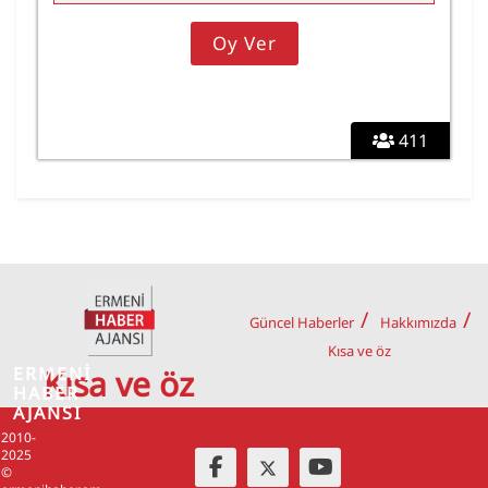
411
Güncel Haberler
Hakkımızda
Kısa ve öz
ERMENİ
Kısa ve öz
HABER
AJANSI
2010-
2025
©