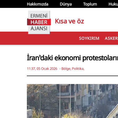
Hakkımızda
Dünya
Toplum
Huku
Kısa ve öz
SOYKIRIM
ASKER
İran’daki ekonomi protestoları
11:37, 05 Ocak 2026
-
Bölge
,
Politika
,