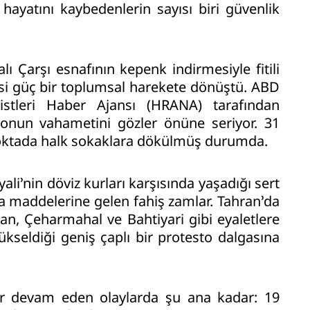
 hayatını kaybedenlerin sayısı biri güvenlik
lı Çarşı esnafının kepenk indirmesiyle fitili
esi güç bir toplumsal harekete dönüştü. ABD
istleri Haber Ajansı (HRANA) tarafından
lonun vahametini gözler önüne seriyor. 31
 noktada halk sokaklara dökülmüş durumda.
ali’nin döviz kurları karşısında yaşadığı sert
a maddelerine gelen fahiş zamlar. Tahran’da
tan, Çeharmahal ve Bahtiyari gibi eyaletlere
yükseldiği geniş çaplı bir protesto dalgasına
ür devam eden olaylarda şu ana kadar: 19