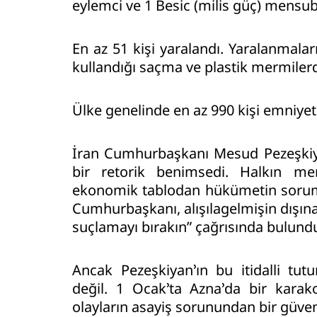
eylemci ve 1 Besic (milis güç) mensub
En az 51 kişi yaralandı. Yaralanmal
kullandığı saçma ve plastik mermilerde
Ülke genelinde en az 990 kişi emniyet
İran Cumhurbaşkanı Mesud Pezeşkiyan
bir retorik benimsedi. Halkın mem
ekonomik tablodan hükümetin sorumlu
Cumhurbaşkanı, alışılagelmişin dışına 
suçlamayı bırakın” çağrısında bulund
Ancak Pezeşkiyan’ın bu itidalli t
değil. 1 Ocak’ta Azna’da bir karako
olayların asayiş sorunundan bir güvenli