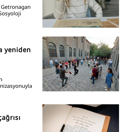
. Getronagan
Sosyoloji
ta yeniden
n
anizasyonuyla
çağrısı