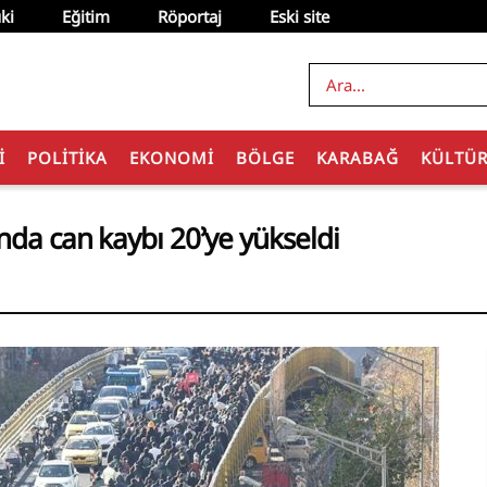
ki
Eğitim
Röportaj
Eski site
I
POLITIKA
EKONOMI
BÖLGE
KARABAĞ
KÜLTÜ
nda can kaybı 20’ye yükseldi