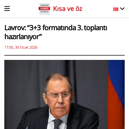
Kısa ve öz
Lavrov: “3+3 formatında 3. toplantı
hazırlanıyor”
17:05, 30 Ocak 2026