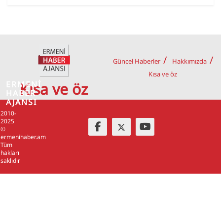
Güncel Haberler
Hakkımızda
Kısa ve öz
ERMENİ
Kısa ve öz
HABER
AJANSI
2010-
2025
©
ermenihaber.am
Tüm
hakları
saklıdır