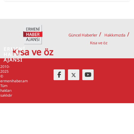
Güncel Haberler
Hakkımızda
Kısa ve öz
ERMENİ
Kısa ve öz
HABER
AJANSI
2010-
2025
©
ermenihaber.am
Tüm
hakları
saklıdır