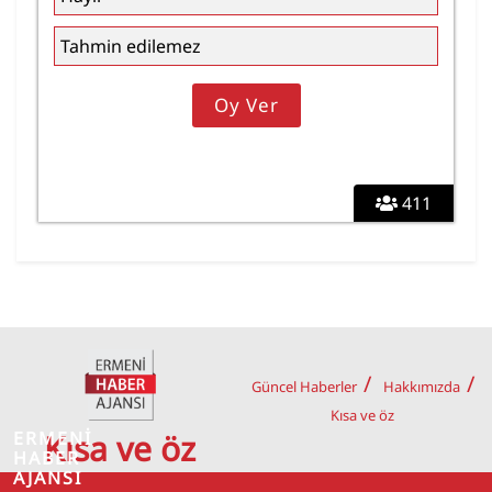
Tahmin edilemez
411
Güncel Haberler
Hakkımızda
Kısa ve öz
ERMENİ
Kısa ve öz
HABER
AJANSI