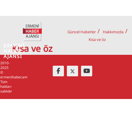
Güncel Haberler
Hakkımızda
Kısa ve öz
ERMENİ
Kısa ve öz
HABER
AJANSI
2010-
2025
©
ermenihaber.am
Tüm
hakları
saklıdır