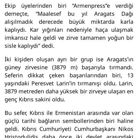
Ekip üyelerinden biri “Armenpress”e verdiği
demeçte, “Maalesef bu yıl Aragats Dağı
alışılmadık derecede büyük miktarda karla
kaplıydı. Kar yığınları nedeniyle haça ulaşmak
imkansız hale geldi ve zirve tamamen yoğun bir
sisle kaplıydı” dedi.
İki kişiden oluşan ayrı bir grup ise Aragats’ın
güney zirvesine (3879 m) başarıyla tırmandı.
Seferin dikkat çeken başarılarından biri, 13
yaşındaki Peresvet Larin’in tırmanışı oldu. Larin,
3879 metreden daha yüksek bir zirveye ulaşan en
genç Kıbrıs sakini oldu.
Bu sefer, Kıbrıs ile Ermenistan arasında var olan
güçlü tarihi bağların sembollerinden biri haline
geldi. Kıbrıs Cumhuriyeti Cumhurbaşkanı Nikos
Hristodulidis daha önce iki devlet arasındaki