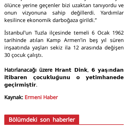
ölünce yerine geçenler bizi uzaktan tanıyordu ve
onun vizyonuna sahip değillerdi. Yardımlar
kesilince ekonomik darboğaza girildi.”
İstanbul’un Tuzla ilçesinde temeli 6 Ocak 1962
tarihinde atılan Kamp Armen’in beş yıl süren
inşaatında yaşları sekiz ila 12 arasında değişen
30 çocuk çalıştı.
Hatırlanacağı üzere
𝗛𝗿𝗮𝗻𝘁 𝗗𝗶𝗻𝗸, 𝟲 𝘆𝗮𝘀̧ı𝗻𝗱𝗮𝗻
𝗶𝘁𝗶𝗯𝗮𝗿𝗲𝗻 𝗰̧𝗼𝗰𝘂𝗸𝗹𝘂𝗴̆𝘂𝗻𝘂 𝗼 𝘆𝗲𝘁𝗶𝗺𝗵𝗮𝗻𝗲𝗱𝗲
𝗴𝗲𝗰̧𝗶𝗿𝗺𝗶𝘀̧𝘁𝗶𝗿.
Kaynak:
Ermeni Haber
Bölümdeki son haberler