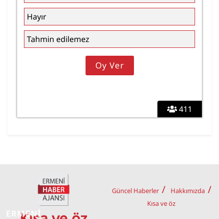
Hayır
Tahmin edilemez
411
Güncel Haberler
Hakkımızda
Kısa ve öz
ERMENİ
Kısa ve öz