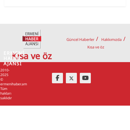
Güncel Haberler
Hakkımızda
Kısa ve öz
ERMENİ
Kısa ve öz
HABER
AJANSI
2010-
2025
©
ermenihaber.am
Tüm
hakları
saklıdır