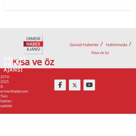
Güncel Haberler
Hakkımızda
Kısa ve öz
ERMENİ
Kısa ve öz
HABER
AJANSI
2010-
2025
©
ermenihaber.am
Tüm
hakları
saklıdır